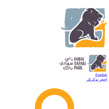
English
إحجز تذكرتك